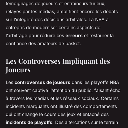
témoignages de joueurs et entraîneurs furieux,
relayés par les médias, amplifient encore les débats
sur l’intégrité des décisions arbitrales. La NBA a
entrepris de moderniser certains aspects de
l’arbitrage pour réduire ces
erreurs
et restaurer la
confiance des amateurs de basket.
Les Controverses Impliquant des
Joueurs
Les
controverses de joueurs
dans les playoffs NBA
ont souvent captivé l’attention du public, faisant écho
à travers les médias et les réseaux sociaux. Certains
incidents marquants ont illustré des comportements
qui ont changé le cours des jeux et entaché des
incidents de playoffs
. Des altercations sur le terrain