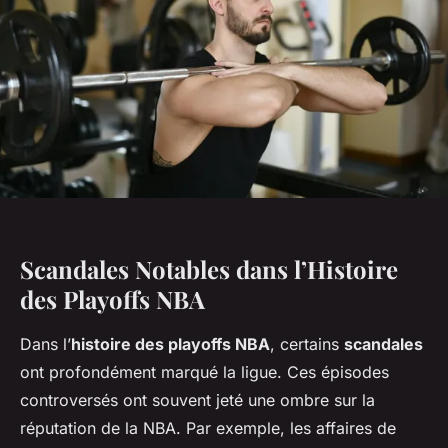
Scandales Notables dans l’Histoire
des Playoffs NBA
Dans l’
histoire des playoffs NBA
, certains
scandales
ont profondément marqué la ligue. Ces épisodes
controversés ont souvent jeté une ombre sur la
réputation de la NBA. Par exemple, les affaires de