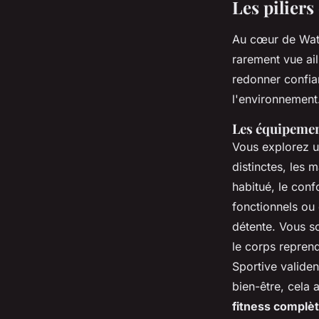
Les piliers
Au cœur de Wate
rarement vue ai
redonner confian
l'environnement
Les équipement
Vous explorez u
distinctes, les
habitué, le conf
fonctionnels ou 
détente.
Vous so
le corps reprend
Sportive validen
bien-être, cela 
fitness complè