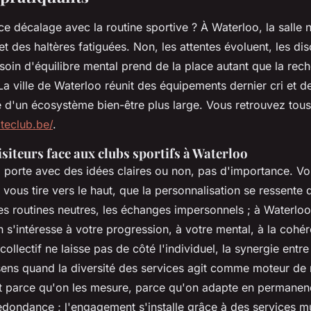
e décalage avec la routine sportive ? À Waterloo, la salle
t des haltères fatiguées. Non, les attentes évoluent, les di
soin d'équilibre mental prend de la place autant que la rec
. La ville de Waterloo réunit des équipements dernier cri et d
d'un écosystème bien-être plus large. Vous retrouvez tous 
teclub.be/
.
visiteurs face aux clubs sportifs à Waterloo
 porte avec des idées claires ou non, pas d'importance. V
ous tire vers le haut, que la personnalisation se ressente 
les routines neutres, les échanges impersonnels ; à Waterlo
s'intéresse à votre progression, à votre mental, à la cohé
collectif ne laisse pas de côté l'individuel, la synergie entre
sens quand la diversité des services agit comme moteur de 
ent parce qu'on les mesure, parce qu'on adapte en permanenc
edondance ; l'engagement s'installe grâce à des services mu