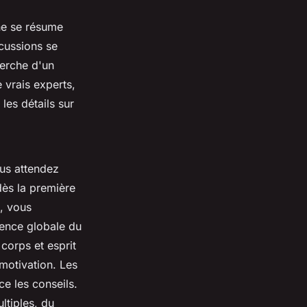
 ne se résume
scussions se
herche d'un
e vrais experts,
les détails sur
ous attendez
dès la première
o, vous
rence globale du
 corps et esprit
motivation. Les
e les conseils.
ltiples, du