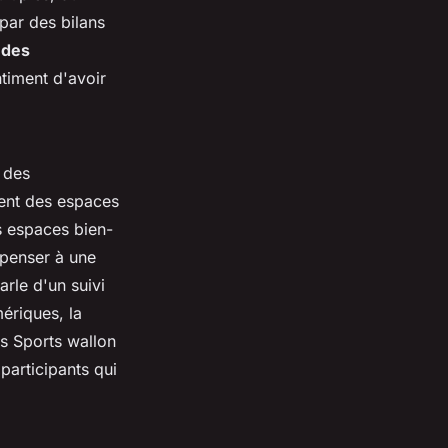
 par des bilans
 des
ntiment d'avoir
 des
vent des espaces
es espaces bien-
t penser à une
arle d'un suivi
mériques, la
es Sports wallon
participants qui