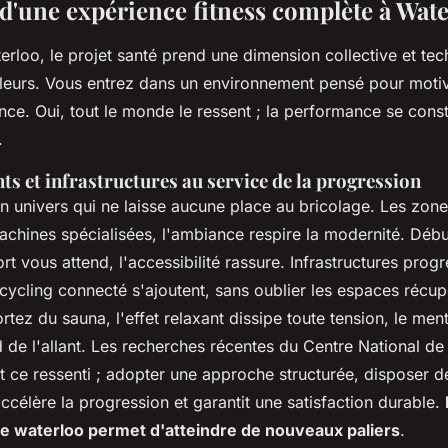
 d'une expérience fitness complète à Wat
rloo, le projet santé prend une dimension collective et te
lleurs. Vous entrez dans un environnement pensé pour motiv
ce. Oui, tout le monde le ressent ; la performance se const
.
s et infrastructures au service de la progression
n univers qui ne laisse aucune place au bricolage. Les zone
 machines spécialisées, l'ambiance respire la modernité. Dé
ort vous attend, l'accessibilité rassure. Infrastructures prog
cycling connecté s'ajoutent, sans oublier les espaces récup
rtez du sauna, l'effet relaxant dissipe toute tension, le men
 de l'allant
. Les recherches récentes du Centre National de 
t ce ressenti ; adopter une approche structurée, disposer d
accélère la progression et garantit une satisfaction durable.
te waterloo permet d'atteindre de nouveaux paliers
.