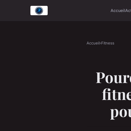
Accueil
Ac
Accueil
›
Fitness
Pourq
fitn
pou