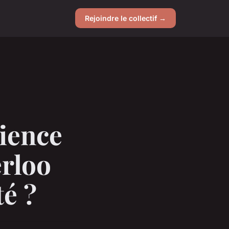
Rejoindre le collectif →
rience
erloo
té ?