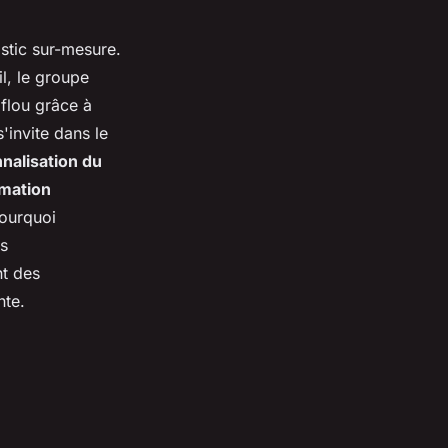
stic sur-mesure.
il, le groupe
 flou grâce à
s'invite dans le
nalisation du
rmation
pourquoi
es
nt des
nte.