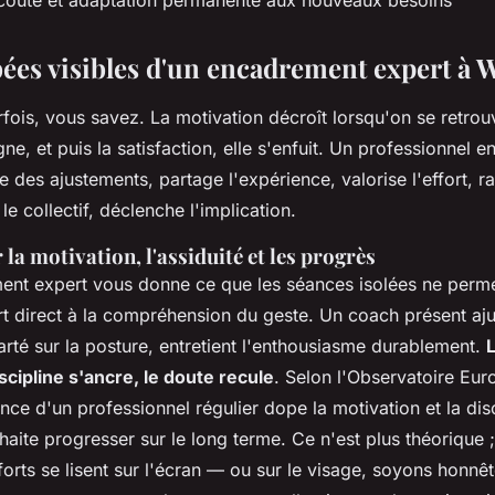
écoute et adaptation permanente aux nouveaux besoins
ées visibles d'un encadrement expert à 
fois, vous savez. La motivation décroît lorsqu'on se retrouv
e, et puis la satisfaction, elle s'enfuit. Un professionnel en
des ajustements, partage l'expérience, valorise l'effort, r
le collectif, déclenche l'implication.
 la motivation, l'assiduité et les progrès
t expert vous donne ce que les séances isolées ne perme
rt direct à la compréhension du geste. Un coach présent aj
arté sur la posture, entretient l'enthousiasme durablement.
L
scipline s'ancre, le doute recule
. Selon l'Observatoire Eu
ence d'un professionnel régulier dope la motivation et la disc
haite progresser sur le long terme. Ce n'est plus théorique ; 
forts se lisent sur l'écran — ou sur le visage, soyons honnêt