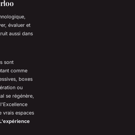
erloo
chnologique,
er, évaluer et
ruit aussi dans
s sont
butant comme
ressives, boxes
ération ou
tal se régénère,
l'Excellence
e vrais espaces
L'expérience