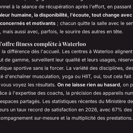
onnel à la séance de récupération après l'effort, en passant
leur humaine, la disponibilité, l'écoute, tout change avec
 concernés et motivants
;
chacun quitte la salle avec le se
 mais aussi avec, parfois, le sourire des autres en tête
.
l'offre fitness complète à Waterloo
a différence dès l'accueil. Les centres à Waterloo alignent
t de gamme, surveillent leur qualité et leurs usages, réser
ique sportive sans la forcer. La variété des disciplines, d
lité d'enchaîner musculation, yoga ou HIIT, oui, tout cela fai
vous voyez les résultats.
On ne laisse rien au hasard
, on p
râce à l'expertise des coachs, la précision des appareils nu
 espaces partagés. Les statistiques récentes du Ministère d
leurs un taux record de satisfaction en 2026, avec 67% des 
ccompagnement sur-mesure et la multiplicité des prestations.