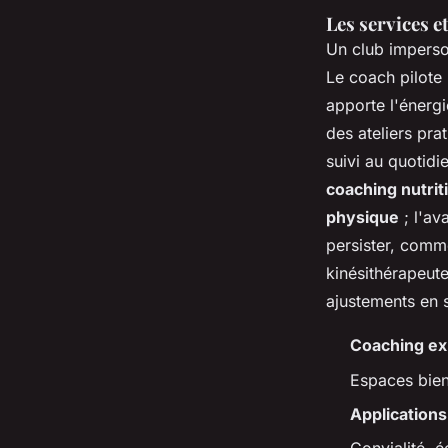
Les services e
Un club imperso
Le coach pilote 
apporte l'énergi
des ateliers prat
suivi au quotidi
coaching nutrit
physique
;
l'av
persister, comm
kinésithérapeute
ajustements en s
Coaching exp
Espaces bien
Applications