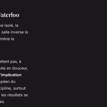
Waterloo
e isolé, la
 salle inverse la
amène la
ttent pas, à
uste en douceur,
'implication
ropéen du
ipline, surtout
les résultats se
es.