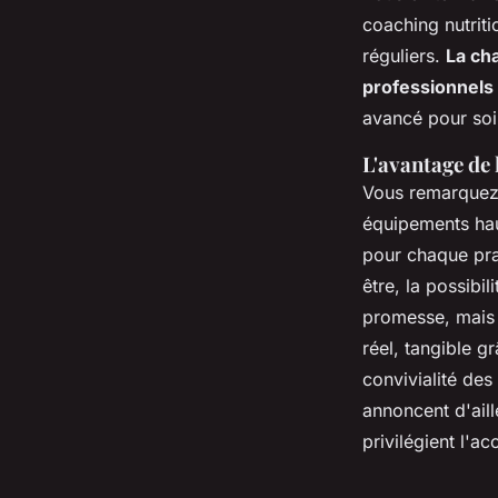
coaching nutriti
réguliers.
La cha
professionnels
avancé pour soi,
L'avantage de 
Vous remarquez l
équipements hau
pour chaque prat
être, la possibi
promesse, mais 
réel, tangible g
convivialité des
annoncent d'ail
privilégient l'a