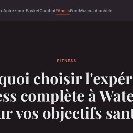
tu
Autre sport
Basket
Combat
Fitness
Foot
Musculation
Velo
FITNESS
uoi choisir l'expé
ess complète à Wat
r vos objectifs san