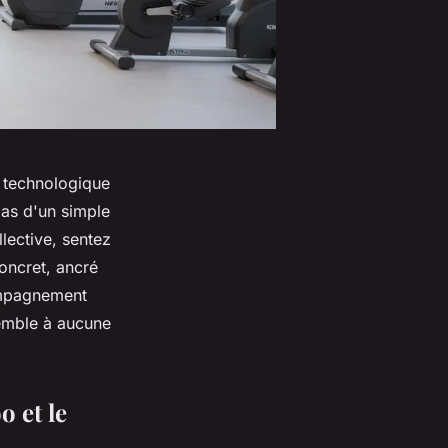
s technologique
pas d'un simple
ective, sentez
concret, ancré
ompagnement
ssemble à aucune
o et le